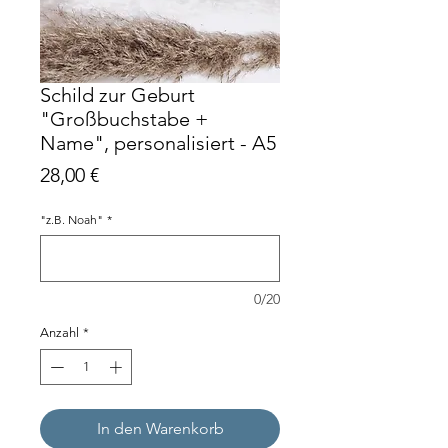
Schild zur Geburt
"Großbuchstabe +
Name", personalisiert - A5
Preis
28,00 €
"z.B. Noah"
*
0/20
Anzahl
*
In den Warenkorb