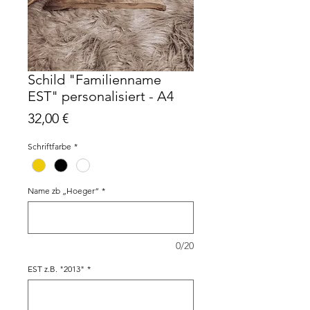
Schild "Familienname
EST" personalisiert - A4
Preis
32,00 €
Schriftfarbe
*
Name zb „Hoeger“
*
0/20
EST z.B. "2013"
*