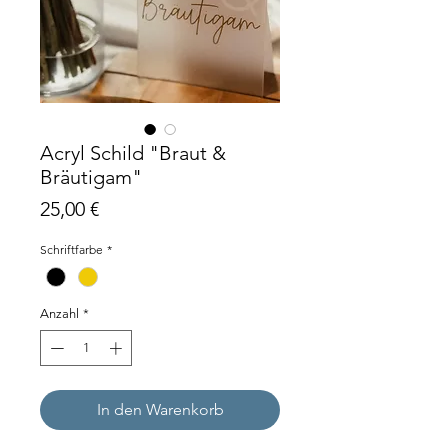
Acryl Schild "Braut &
Bräutigam"
Preis
25,00 €
Schriftfarbe
*
Anzahl
*
In den Warenkorb